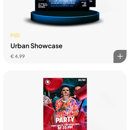
Voorwaarden en Condities
PSD
Privacyverklaring
Urban Showcase
Cookiebeleid
€
4,99
Disclaimer
Hub
Portfolio
SuperStore
Blog
Diensten
Over Ons