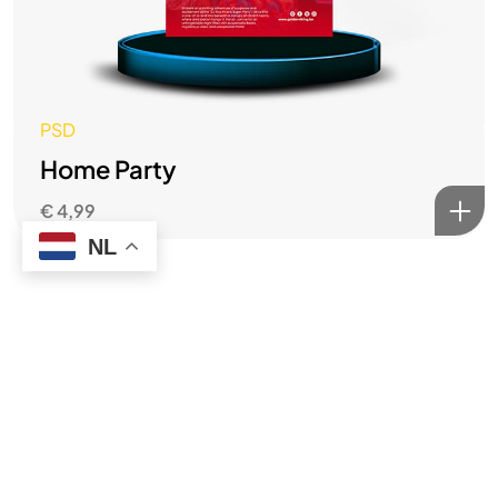
Contact
Imprint
©2025 Golden Viking Studios, All Rights Reserved.
PSD
G.V.S 2.0
Home Party
€
4,99
NL