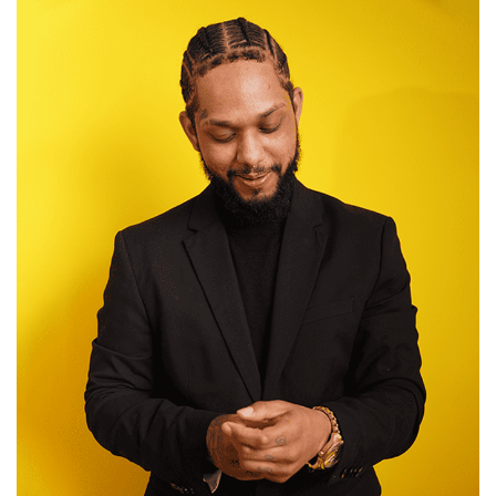
Starten?
PERFECTE MOMENT IS NU!
Voorwaarden en Condities
Privacyverklaring
Cookiebeleid
Disclaimer
Hub
Portfolio