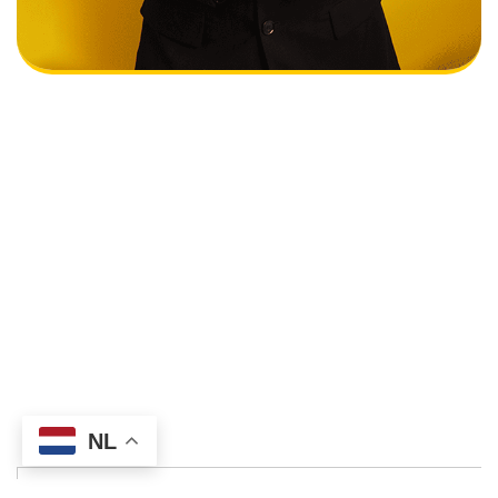
SuperStore
Blog
Diensten
Over Ons
Contact
Imprint
©2025 Golden Viking Studios, All Rights Reserved.
G.V.S 2.0
NL