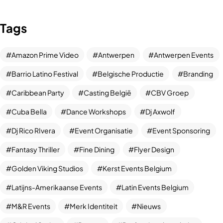
Tags
Amazon Prime Video
Antwerpen
Antwerpen Events
Barrio Latino Festival
Belgische Productie
Branding
Caribbean Party
Casting België
CBV Groep
Cuba Bella
Dance Workshops
Dj Axwolf
Dj Rico RIvera
Event Organisatie
Event Sponsoring
Fantasy Thriller
Fine Dining
Flyer Design
Golden Viking Studios
Kerst Events Belgium
Latijns-Amerikaanse Events
Latin Events Belgium
M&R Events
Merk Identiteit
Nieuws