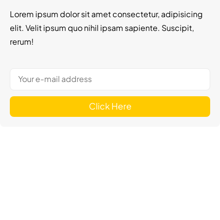
Starten?
Lorem ipsum dolor sit amet consectetur, adipisicing
elit. Velit ipsum quo nihil ipsam sapiente. Suscipit,
rerum!
PERFECTE MOMENT IS NU!
Click Here
Voorwaarden en Condities
Privacyverklaring
Cookiebeleid
Disclaimer
Hub
Portfolio