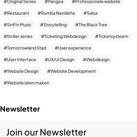
Original Series
Pangea
Professionele website
Restaurant
Rumba Navideña
Salsa
SinFIn Music
Storytelling
The Black Tree
thriller series
Ticketing Webdesign
Ticketsysteem
Tomorrowland Stad
User experience
User Interface
UX/UI Design
Webdesign
Website Design
Website Development
Website laten maken
Newsletter
Nieuw
PROJECT
Join our Newsletter