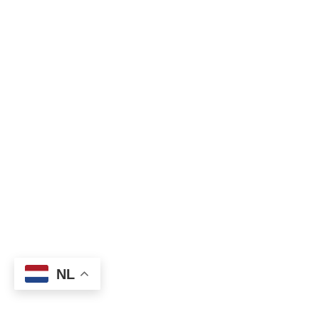
SuperStore
Blog
Diensten
Over Ons
Contact
Imprint
©2025 Golden Viking Studios, All Rights Reserved.
G.V.S 2.0
NL